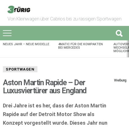
Von Kleinwagen über Cabrios bis zu rassigen Sportwagen
NEUES JAHR – NEUE MODELLE
4MATIC FÜR DIE KOMPAKTEN
AUTOVER
AKTUELLES
BEI MERCEDES
WECHSELN
MÖGLICHK
SPORTWAGEN
Aston Martin Rapide – Der
Werbung
Luxusviertürer aus England
Drei Jahre ist es her, dass der Aston Martin
Rapide auf der Detroit Motor Show als
Konzept vorgestellt wurde. Dieses Jahr nun