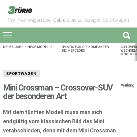
Von Kleinwagen über Cabrios bis zu rassigen Sportwagen
NEUES JAHR – NEUE MODELLE
4MATIC FÜR DIE KOMPAKTEN
AUTOVER
AKTUELLES
BEI MERCEDES
WECHSELN
MÖGLICHK
SPORTWAGEN
Mini Crossman – Crossover-SUV
Werbung
der besonderen Art
Mit dem fünften Modell muss man sich
endgültig vom klassischen Bild des Mini
verabschieden, denn mit dem Mini Crossman