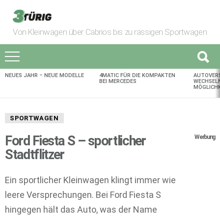
Von Kleinwagen über Cabrios bis zu rassigen Sportwagen
NEUES JAHR – NEUE MODELLE
4MATIC FÜR DIE KOMPAKTEN
AUTOVER
AKTUELLES
BEI MERCEDES
WECHSELN
MÖGLICHK
SPORTWAGEN
Ford Fiesta S – sportlicher
Werbung
Stadtflitzer
Ein sportlicher Kleinwagen klingt immer wie
leere Versprechungen. Bei Ford Fiesta S
hingegen hält das Auto, was der Name