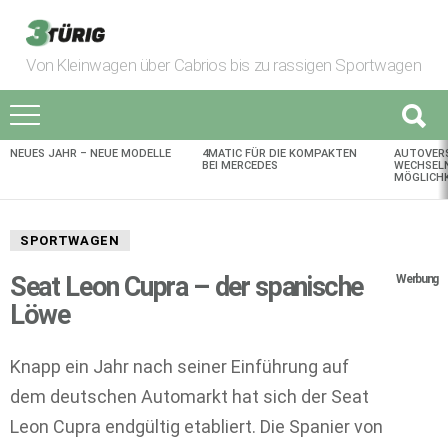
Von Kleinwagen über Cabrios bis zu rassigen Sportwagen
NEUES JAHR – NEUE MODELLE
4MATIC FÜR DIE KOMPAKTEN
AUTOVER
AKTUELLES
BEI MERCEDES
WECHSELN
MÖGLICHK
SPORTWAGEN
Seat Leon Cupra – der spanische
Werbung
Löwe
Knapp ein Jahr nach seiner Einführung auf
dem deutschen Automarkt hat sich der Seat
Leon Cupra endgültig etabliert. Die Spanier von