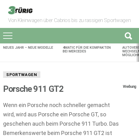
Von Kleinwagen über Cabrios bis zu rassigen Sportwagen
NEUES JAHR – NEUE MODELLE
4MATIC FÜR DIE KOMPAKTEN
AUTOVER
AKTUELLES
BEI MERCEDES
WECHSELN
MÖGLICHK
SPORTWAGEN
Porsche 911 GT2
Werbung
Wenn ein Porsche noch schneller gemacht
wird, wird aus Porsche ein Porsche GT, so
geschehen auch beim Porsche 911 Turbo. Das
Bemerkenswerte beim Porsche 911 GT2 ist