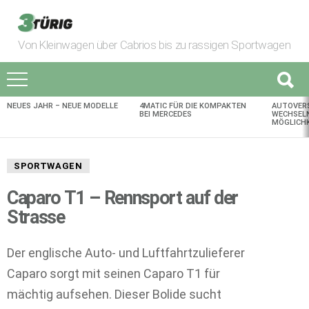
Von Kleinwagen über Cabrios bis zu rassigen Sportwagen
NEUES JAHR – NEUE MODELLE
4MATIC FÜR DIE KOMPAKTEN
AUTOVER
AKTUELLES
BEI MERCEDES
WECHSELN
MÖGLICHK
SPORTWAGEN
Caparo T1 – Rennsport auf der
Strasse
Der englische Auto- und Luftfahrtzulieferer
Caparo sorgt mit seinen Caparo T1 für
mächtig aufsehen. Dieser Bolide sucht