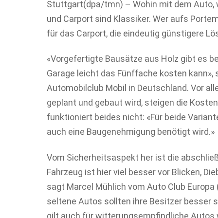
Stuttgart(dpa/tmn) – Wohin mit dem Auto, 
und Carport sind Klassiker. Wer aufs Porte
für das Carport, die eindeutig günstigere Lö
«Vorgefertigte Bausätze aus Holz gibt es be
Garage leicht das Fünffache kosten kann», 
Automobilclub Mobil in Deutschland. Vor all
geplant und gebaut wird, steigen die Koste
funktioniert beides nicht: «Für beide Varian
auch eine Baugenehmigung benötigt wird.»
Vom Sicherheitsaspekt her ist die abschließ
Fahrzeug ist hier viel besser vor Blicken, D
sagt Marcel Mühlich vom Auto Club Europa (
seltene Autos sollten ihre Besitzer besser s
gilt auch für witterungsempfindliche Autos 