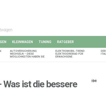
rtwagen
GEN
KLEINWAGEN
TUNING
RATGEBER
N
AUTOVERSICHERUNG
ELEKTROMOBIL-TREND:
DER
WECHSELN – DIESE
ELEKTRODREIRAD FÜR
ITA
MÖGLICHKEITEN HABEN SIE
ERWACHSENE
 Was ist die bessere
(dpa)