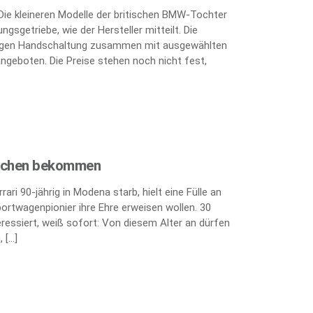
 Die kleineren Modelle der britischen BMW-Tochter
gsgetriebe, wie der Hersteller mitteilt. Die
ufigen Handschaltung zusammen mit ausgewählten
angeboten. Die Preise stehen noch nicht fest,
eichen bekommen
ri 90-jährig in Modena starb, hielt eine Fülle an
portwagenpionier ihre Ehre erweisen wollen. 30
teressiert, weiß sofort: Von diesem Alter an dürfen
 […]