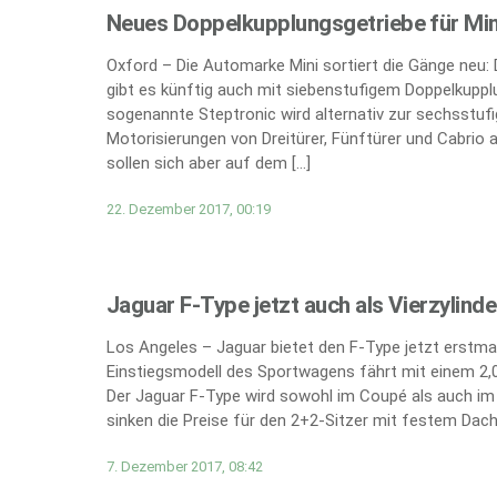
Neues Doppelkupplungsgetriebe für Min
Oxford – Die Automarke Mini sortiert die Gänge neu:
gibt es künftig auch mit siebenstufigem Doppelkupplun
sogenannte Steptronic wird alternativ zur sechsst
Motorisierungen von Dreitürer, Fünftürer und Cabrio 
sollen sich aber auf dem […]
22. Dezember 2017, 00:19
Jaguar F-Type jetzt auch als Vierzylind
Los Angeles – Jaguar bietet den F-Type jetzt erstmal
Einstiegsmodell des Sportwagens fährt mit einem 2,0
Der Jaguar F-Type wird sowohl im Coupé als auch im C
sinken die Preise für den 2+2-Sitzer mit festem Dach
7. Dezember 2017, 08:42