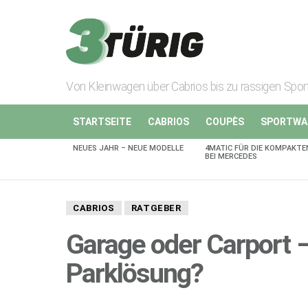
Von Kleinwagen über Cabrios bis zu rassigen Spo
STARTSEITE
CABRIOS
COUPÈS
SPORTWA
NEUES JAHR – NEUE MODELLE
4MATIC FÜR DIE KOMPAKTE
AKTUELLES
BEI MERCEDES
CABRIOS
RATGEBER
Garage oder Carport –
Parklösung?