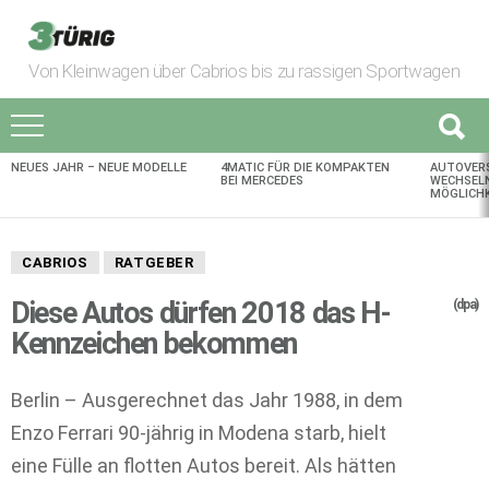
Von Kleinwagen über Cabrios bis zu rassigen Sportwagen
NEUES JAHR – NEUE MODELLE
4MATIC FÜR DIE KOMPAKTEN
AUTOVER
AKTUELLES
BEI MERCEDES
WECHSELN
MÖGLICHK
CABRIOS
RATGEBER
Diese Autos dürfen 2018 das H-
(dpa)
Kennzeichen bekommen
Berlin – Ausgerechnet das Jahr 1988, in dem
Enzo Ferrari 90-jährig in Modena starb, hielt
eine Fülle an flotten Autos bereit. Als hätten