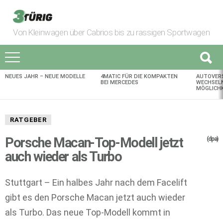
Von Kleinwagen über Cabrios bis zu rassigen Sportwagen
NEUES JAHR – NEUE MODELLE
4MATIC FÜR DIE KOMPAKTEN
AUTOVER
AKTUELLES
BEI MERCEDES
WECHSELN
MÖGLICHK
RATGEBER
Porsche Macan-Top-Modell jetzt
(dpa)
auch wieder als Turbo
Stuttgart – Ein halbes Jahr nach dem Facelift
gibt es den Porsche Macan jetzt auch wieder
als Turbo. Das neue Top-Modell kommt in