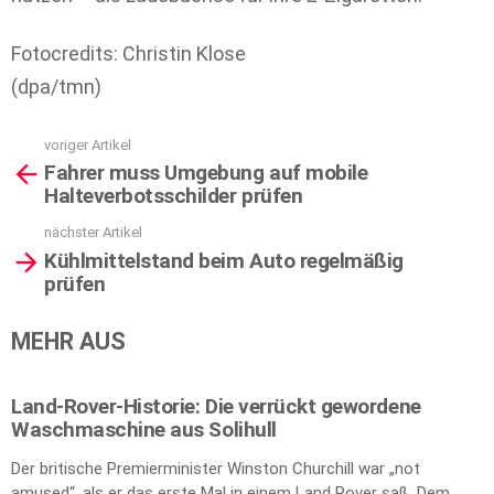
Fotocredits: Christin Klose
(dpa/tmn)
voriger Artikel
See
Fahrer muss Umgebung auf mobile
more
Halteverbotsschilder prüfen
nächster Artikel
Kühlmittelstand beim Auto regelmäßig
prüfen
MEHR AUS
Land-Rover-Historie: Die verrückt gewordene
Waschmaschine aus Solihull
Der britische Premierminister Winston Churchill war „not
amused“, als er das erste Mal in einem Land Rover saß. Dem