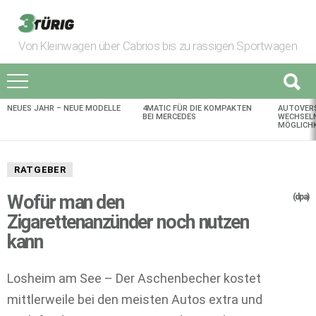
Von Kleinwagen über Cabrios bis zu rassigen Sportwagen
NEUES JAHR – NEUE MODELLE
4MATIC FÜR DIE KOMPAKTEN
AUTOVER
AKTUELLES
BEI MERCEDES
WECHSELN
MÖGLICHK
RATGEBER
Wofür man den
(dpa)
Zigarettenanzünder noch nutzen
kann
Losheim am See – Der Aschenbecher kostet
mittlerweile bei den meisten Autos extra und