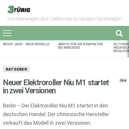
Von Kleinwagen über Cabrios bis zu rassigen Sportwagen
NEUES JAHR – NEUE MODELLE
4MATIC FÜR DIE KOMPAKTEN
AUTOVER
AKTUELLES
BEI MERCEDES
WECHSELN
MÖGLICHK
RATGEBER
Neuer Elektroroller Niu M1 startet
(dpa)
in zwei Versionen
Berlin – Der Elektroroller Niu M1 startet in den
deutschen Handel. Der chinesische Hersteller
verkauft das Modell in zwei Versionen.