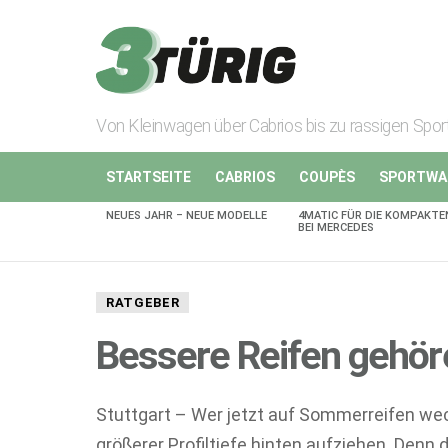
Von Kleinwagen über Cabrios bis zu rassigen Spo
STARTSEITE
CABRIOS
COUPÈS
SPORTWA
NEUES JAHR – NEUE MODELLE
4MATIC FÜR DIE KOMPAKTE
AKTUELLES
BEI MERCEDES
RATGEBER
Bessere Reifen gehör
Stuttgart – Wer jetzt auf Sommerreifen wech
größerer Profiltiefe hinten aufziehen. Denn 