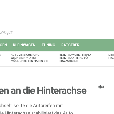
rtwagen
GEN
KLEINWAGEN
TUNING
RATGEBER
N
AUTOVERSICHERUNG
ELEKTROMOBIL-TREND:
DER
WECHSELN – DIESE
ELEKTRODREIRAD FÜR
ITA
MÖGLICHKEITEN HABEN SIE
ERWACHSENE
en an die Hinterachse
(dpa)
selt, sollte die Autoreifen mit
die Hinterachse stabilisiert das Auto.