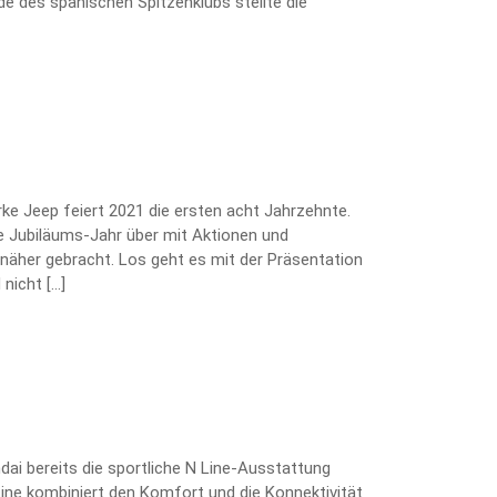
e des spanischen Spitzenklubs stellte die
arke Jeep feiert 2021 die ersten acht Jahrzehnte.
 Jubiläums-Jahr über mit Aktionen und
näher gebracht. Los geht es mit der Präsentation
nicht […]
ai bereits die sportliche N Line-Ausstattung
Line kombiniert den Komfort und die Konnektivität