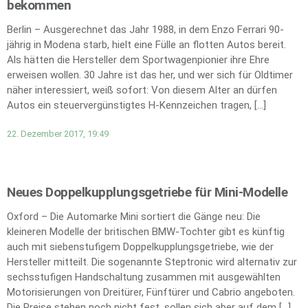
bekommen
Berlin – Ausgerechnet das Jahr 1988, in dem Enzo Ferrari 90-
jährig in Modena starb, hielt eine Fülle an flotten Autos bereit.
Als hätten die Hersteller dem Sportwagenpionier ihre Ehre
erweisen wollen. 30 Jahre ist das her, und wer sich für Oldtimer
näher interessiert, weiß sofort: Von diesem Alter an dürfen
Autos ein steuervergünstigtes H-Kennzeichen tragen, […]
22. Dezember 2017, 19:49
Neues Doppelkupplungsgetriebe für Mini-Modelle
Oxford – Die Automarke Mini sortiert die Gänge neu: Die
kleineren Modelle der britischen BMW-Tochter gibt es künftig
auch mit siebenstufigem Doppelkupplungsgetriebe, wie der
Hersteller mitteilt. Die sogenannte Steptronic wird alternativ zur
sechsstufigen Handschaltung zusammen mit ausgewählten
Motorisierungen von Dreitürer, Fünftürer und Cabrio angeboten.
Die Preise stehen noch nicht fest, sollen sich aber auf dem […]