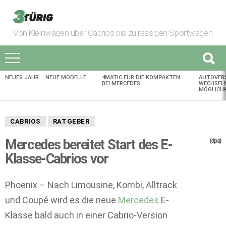
Von Kleinwagen über Cabrios bis zu rassigen Sportwagen
NEUES JAHR – NEUE MODELLE
4MATIC FÜR DIE KOMPAKTEN
AUTOVER
AKTUELLES
BEI MERCEDES
WECHSELN
MÖGLICHK
CABRIOS
RATGEBER
Mercedes bereitet Start des E-
(dpa)
Klasse-Cabrios vor
Phoenix – Nach Limousine, Kombi, Alltrack
und Coupé wird es die neue
Mercedes
E-
Klasse bald auch in einer Cabrio-Version