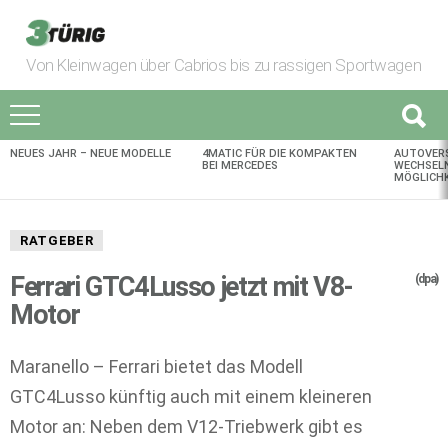
Von Kleinwagen über Cabrios bis zu rassigen Sportwagen
NEUES JAHR – NEUE MODELLE
4MATIC FÜR DIE KOMPAKTEN
AUTOVER
AKTUELLES
BEI MERCEDES
WECHSELN
MÖGLICHK
RATGEBER
Ferrari GTC4Lusso jetzt mit V8-
(dpa)
Motor
Maranello – Ferrari bietet das Modell
GTC4Lusso künftig auch mit einem kleineren
Motor an: Neben dem V12-Triebwerk gibt es