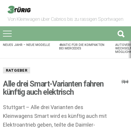
Von Kleinwagen über Cabrios bis zu rassigen Sportwagen
NEUES JAHR – NEUE MODELLE
4MATIC FÜR DIE KOMPAKTEN
AUTOVER
AKTUELLES
BEI MERCEDES
WECHSELN
MÖGLICHK
RATGEBER
Alle drei Smart-Varianten fahren
(dpa)
künftig auch elektrisch
Stuttgart – Alle drei Varianten des
Kleinwagens Smart wird es künftig auch mit
Elektroantrieb geben, teilte die Daimler-