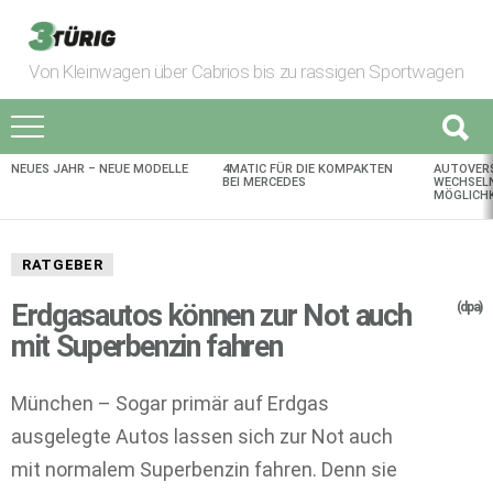
Von Kleinwagen über Cabrios bis zu rassigen Sportwagen
NEUES JAHR – NEUE MODELLE
4MATIC FÜR DIE KOMPAKTEN
AUTOVER
AKTUELLES
BEI MERCEDES
WECHSELN
MÖGLICHK
RATGEBER
Erdgasautos können zur Not auch
(dpa)
mit Superbenzin fahren
München – Sogar primär auf Erdgas
ausgelegte Autos lassen sich zur Not auch
mit normalem Superbenzin fahren. Denn sie