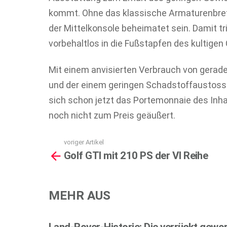
kommt. Ohne das klassische Armaturenbrett 
der Mittelkonsole beheimatet sein. Damit tr
vorbehaltlos in die Fußstapfen des kultigen 
Mit einem anvisierten Verbrauch von gerade 
und der einem geringen Schadstoffaustoss
sich schon jetzt das Portemonnaie des Inha
noch nicht zum Preis geäußert.
voriger Artikel
See
Golf GTI mit 210 PS der VI Reihe
more
MEHR AUS
Land-Rover-Historie: Die verrückt gewo