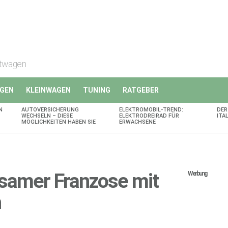
rtwagen
GEN
KLEINWAGEN
TUNING
RATGEBER
N
AUTOVERSICHERUNG
ELEKTROMOBIL-TREND:
DER
WECHSELN – DIESE
ELEKTRODREIRAD FÜR
ITA
MÖGLICHKEITEN HABEN SIE
ERWACHSENE
rsamer Franzose mit
Werbung
n