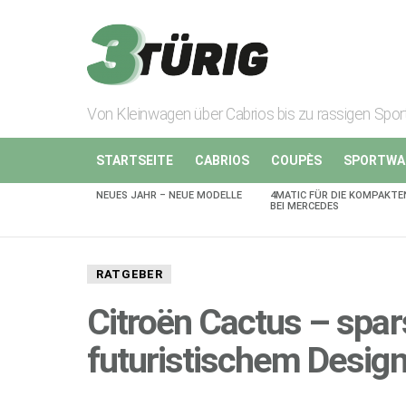
Von Kleinwagen über Cabrios bis zu rassigen Spo
STARTSEITE
CABRIOS
COUPÈS
SPORTWA
NEUES JAHR – NEUE MODELLE
4MATIC FÜR DIE KOMPAKTE
AKTUELLES
BEI MERCEDES
RATGEBER
Citroën Cactus – spa
futuristischem Desig