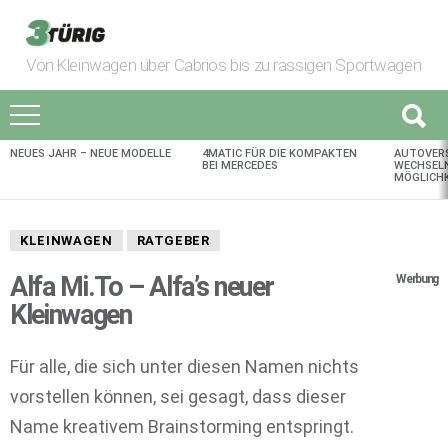
Von Kleinwagen über Cabrios bis zu rassigen Sportwagen
NEUES JAHR – NEUE MODELLE
4MATIC FÜR DIE KOMPAKTEN
AUTOVER
AKTUELLES
BEI MERCEDES
WECHSELN
MÖGLICHK
KLEINWAGEN
RATGEBER
Alfa Mi.To – Alfa’s neuer
Werbung
Kleinwagen
Für alle, die sich unter diesen Namen nichts
vorstellen können, sei gesagt, dass dieser
Name kreativem Brainstorming entspringt.