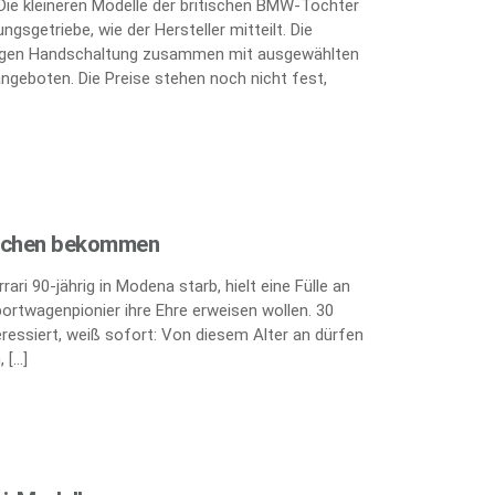
 Die kleineren Modelle der britischen BMW-Tochter
gsgetriebe, wie der Hersteller mitteilt. Die
ufigen Handschaltung zusammen mit ausgewählten
angeboten. Die Preise stehen noch nicht fest,
eichen bekommen
ri 90-jährig in Modena starb, hielt eine Fülle an
portwagenpionier ihre Ehre erweisen wollen. 30
teressiert, weiß sofort: Von diesem Alter an dürfen
 […]