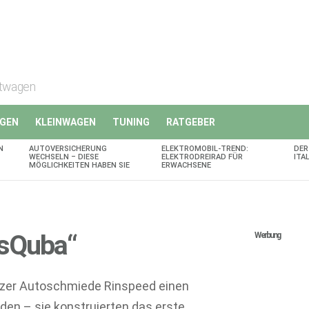
rtwagen
GEN
KLEINWAGEN
TUNING
RATGEBER
N
AUTOVERSICHERUNG
ELEKTROMOBIL-TREND:
DER
WECHSELN – DIESE
ELEKTRODREIRAD FÜR
ITA
MÖGLICHKEITEN HABEN SIE
ERWACHSENE
„sQuba“
Werbung
izer Autoschmiede Rinspeed einen
en – sie konstruierten das erste