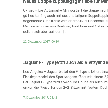
Neues Doppelkupplungsgetriebe für Min
Oxford – Die Automarke Mini sortiert die Gänge neu:
gibt es künftig auch mit siebenstufigem Doppelkupplun
sogenannte Steptronic wird alternativ zur sechsst
Motorisierungen von Dreitürer, Fünftürer und Cabrio 
sollen sich aber auf dem […]
22. Dezember 2017, 00:19
Jaguar F-Type jetzt auch als Vierzylind
Los Angeles – Jaguar bietet den F-Type jetzt erstmal
Einstiegsmodell des Sportwagens fährt mit einem 2,0
Der Jaguar F-Type wird sowohl im Coupé als auch im C
sinken die Preise für den 2+2-Sitzer mit festem Dach
7. Dezember 2017, 08:42