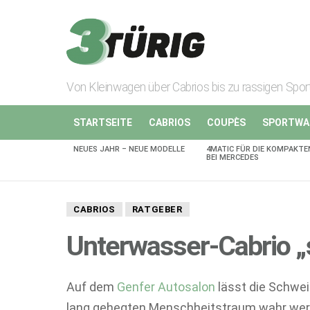
Von Kleinwagen über Cabrios bis zu rassigen Spo
STARTSEITE
CABRIOS
COUPÈS
SPORTWA
NEUES JAHR – NEUE MODELLE
4MATIC FÜR DIE KOMPAKTE
AKTUELLES
BEI MERCEDES
CABRIOS
RATGEBER
Unterwasser-Cabrio 
Auf dem
Genfer Autosalon
lässt die Schwe
lang gehegten Menschheitstraum wahr werd