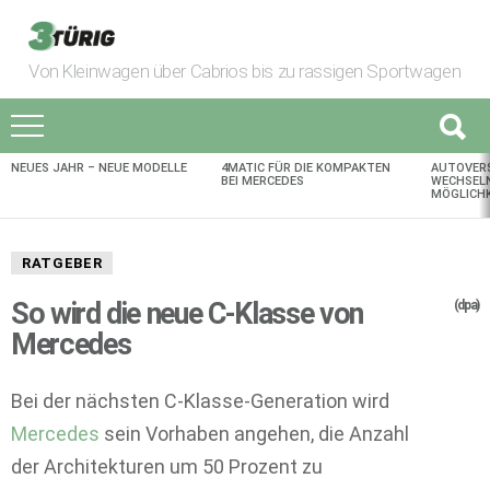
Von Kleinwagen über Cabrios bis zu rassigen Sportwagen
NEUES JAHR – NEUE MODELLE
4MATIC FÜR DIE KOMPAKTEN
AUTOVER
AKTUELLES
BEI MERCEDES
WECHSELN
MÖGLICHK
RATGEBER
So wird die neue C-Klasse von
(dpa)
Mercedes
Bei der nächsten C-Klasse-Generation wird
Mercedes
sein Vorhaben angehen, die Anzahl
der Architekturen um 50 Prozent zu