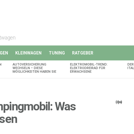
rtwagen
GEN
KLEINWAGEN
TUNING
RATGEBER
N
AUTOVERSICHERUNG
ELEKTROMOBIL-TREND:
DER
WECHSELN – DIESE
ELEKTRODREIRAD FÜR
ITA
MÖGLICHKEITEN HABEN SIE
ERWACHSENE
pingmobil: Was
(dpa)
ssen