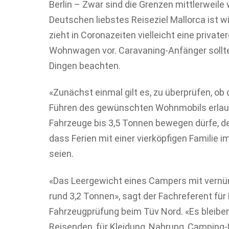
Berlin – Zwar sind die Grenzen mittlerweile
Deutschen liebstes Reiseziel Mallorca ist w
zieht in Coronazeiten vielleicht eine priv
Wohnwagen vor. Caravaning-Anfänger sollten
Dingen beachten.
«Zunächst einmal gilt es, zu überprüfen, ob
Führen des gewünschten Wohnmobils erlaub
Fahrzeuge bis 3,5 Tonnen bewegen dürfe, de
dass Ferien mit einer vierköpfigen Familie
seien.
«Das Leergewicht eines Campers mit vernünf
rund 3,2 Tonnen», sagt der Fachreferent fü
Fahrzeugprüfung beim Tüv Nord. «Es bleiben a
Reisenden, für Kleidung, Nahrung, Camping-U