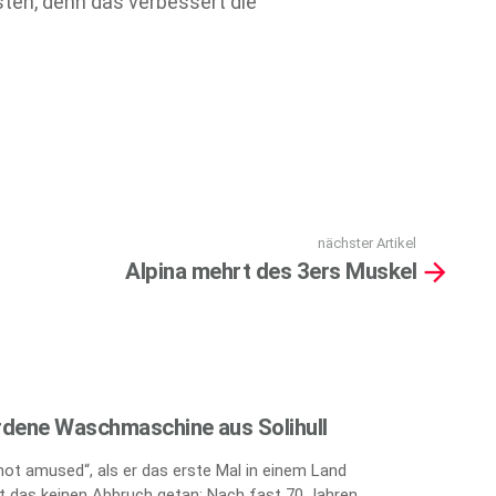
ten, denn das verbessert die
nächster Artikel
Alpina mehrt des 3ers Muskel
rdene Waschmaschine aus Solihull
„not amused“, als er das erste Mal in einem Land
 das keinen Abbruch getan: Nach fast 70 Jahren