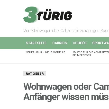
Von Kleinwagen über Cabrios bis zu rassigen Spo
STARTSEITE
CABRIOS
COUPÈS
SPORTWA
NEUES JAHR – NEUE MODELLE
4MATIC FÜR DIE KOMPAKTE
AKTUELLES
BEI MERCEDES
RATGEBER
Wohnwagen oder Cam
Anfänger wissen mü