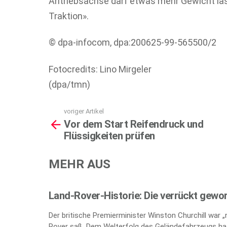
Antriebsachse darf etwas mehr Gewicht las
Traktion».
© dpa-infocom, dpa:200625-99-565500/2
Fotocredits: Lino Mirgeler
(dpa/tmn)
voriger Artikel
See
Vor dem Start Reifendruck und
more
Flüssigkeiten prüfen
MEHR AUS
Land-Rover-Historie: Die verrückt gewo
Der britische Premierminister Winston Churchill war 
Rover saß. Dem Welterfolg des Geländefahrzeugs hat