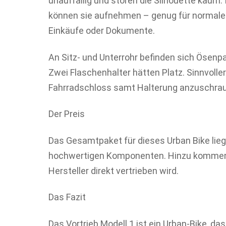
unauffällig und stören die Silhouette kaum
können sie aufnehmen – genug für normale
Einkäufe oder Dokumente.
An Sitz- und Unterrohr befinden sich Ösenp
Zwei Flaschenhalter hätten Platz. Sinnvoller
Fahrradschloss samt Halterung anzuschra
Der Preis
Das Gesamtpaket für dieses Urban Bike liegt
hochwertigen Komponenten. Hinzu kommen 
Hersteller direkt vertrieben wird.
Das Fazit
Das Vortrieb Modell 1 ist ein Urban-Bike, d