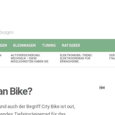
rtwagen
GEN
KLEINWAGEN
TUNING
RATGEBER
N
AUTOVERSICHERUNG
ELEKTROMOBIL-TREND:
DER
WECHSELN – DIESE
ELEKTRODREIRAD FÜR
ITA
MÖGLICHKEITEN HABEN SIE
ERWACHSENE
an Bike?
(dpa)
nd auch der Begriff City Bike ist out,
tendes Tiefeinsteigerrad für das