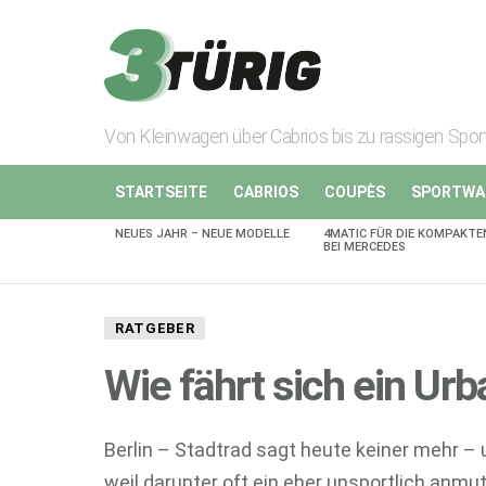
Von Kleinwagen über Cabrios bis zu rassigen Spo
STARTSEITE
CABRIOS
COUPÈS
SPORTWA
NEUES JAHR – NEUE MODELLE
4MATIC FÜR DIE KOMPAKTE
AKTUELLES
BEI MERCEDES
RATGEBER
Wie fährt sich ein Urb
Berlin – Stadtrad sagt heute keiner mehr – u
weil darunter oft ein eher unsportlich anmu