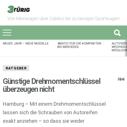
Von Kleinwagen über Cabrios bis zu rassigen Sportwagen
NEUES JAHR – NEUE MODELLE
4MATIC FÜR DIE KOMPAKTEN
AUTOVER
AKTUELLES
BEI MERCEDES
WECHSELN
MÖGLICHK
RATGEBER
Günstige Drehmomentschlüssel
(dpa)
überzeugen nicht
Hamburg – Mit einem Drehmomentschlüssel
lassen sich die Schrauben von Autoreifen
exakt anziehen – so dass sie weder