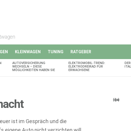
rtwagen
GEN
KLEINWAGEN
TUNING
RATGEBER
N
AUTOVERSICHERUNG
ELEKTROMOBIL-TREND:
DER
WECHSELN – DIESE
ELEKTRODREIRAD FÜR
ITA
MÖGLICHKEITEN HABEN SIE
ERWACHSENE
macht
(dpa)
teuer ist im Gespräch und die
 eigene Auto nicht verzichten will