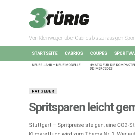
Von Kleinwagen über Cabrios bis zu rassigen Spo
STARTSEITE
CABRIOS
COUPÈS
SPORTWA
NEUES JAHR – NEUE MODELLE
4MATIC FÜR DIE KOMPAKTE
AKTUELLES
BEI MERCEDES
RATGEBER
Spritsparen leicht ge
Stuttgart – Spritpreise steigen, eine CO2-S
Klimarettung wird zum Thema Nr. 1. Wer aufs