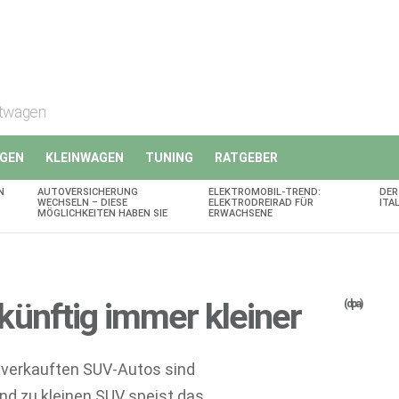
rtwagen
GEN
KLEINWAGEN
TUNING
RATGEBER
N
AUTOVERSICHERUNG
ELEKTROMOBIL-TREND:
DER
WECHSELN – DIESE
ELEKTRODREIRAD FÜR
ITA
MÖGLICHKEITEN HABEN SIE
ERWACHSENE
ünftig immer kleiner
(dpa)
 verkauften SUV-Autos sind
nd zu kleinen SUV speist das