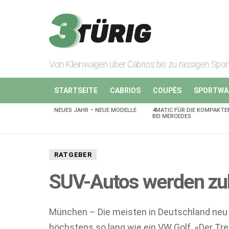
Von Kleinwagen über Cabrios bis zu rassigen Spo
STARTSEITE
CABRIOS
COUPÈS
SPORTWA
NEUES JAHR – NEUE MODELLE
4MATIC FÜR DIE KOMPAKTE
AKTUELLES
BEI MERCEDES
RATGEBER
SUV-Autos werden zuk
München – Die meisten in Deutschland neu
höchstens so lang wie ein VW Golf. «Der Tre