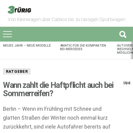
Von Kleinwagen über Cabrios bis zu rassigen Sportwagen
NEUES JAHR – NEUE MODELLE
4MATIC FÜR DIE KOMPAKTEN
AUTOVER
AKTUELLES
BEI MERCEDES
WECHSELN
MÖGLICHK
RATGEBER
Wann zahlt die Haftpflicht auch bei
(dpa)
Sommerreifen?
Berlin – Wenn im Frühling mit Schnee und
glatten Straßen der Winter noch einmal kurz
zurückkehrt, sind viele Autofahrer bereits auf