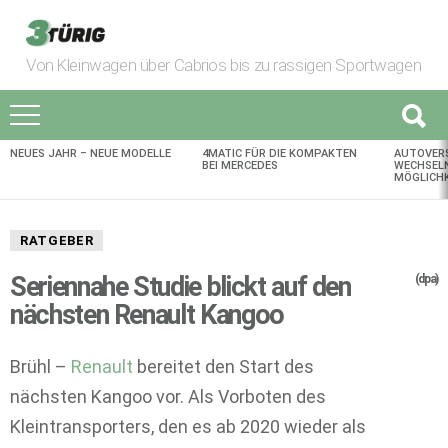
Von Kleinwagen über Cabrios bis zu rassigen Sportwagen
NEUES JAHR – NEUE MODELLE
4MATIC FÜR DIE KOMPAKTEN
AUTOVER
AKTUELLES
BEI MERCEDES
WECHSELN
MÖGLICHK
RATGEBER
Seriennahe Studie blickt auf den
(dpa)
nächsten Renault Kangoo
Brühl –
Renault
bereitet den Start des
nächsten Kangoo vor. Als Vorboten des
Kleintransporters, den es ab 2020 wieder als