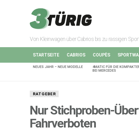
Von Kleinwagen über Cabrios bis zu rassigen Spo
STARTSEITE
CABRIOS
COUPÈS
SPORTWA
NEUES JAHR – NEUE MODELLE
4MATIC FÜR DIE KOMPAKTE
AKTUELLES
BEI MERCEDES
RATGEBER
Nur Stichproben-Über
Fahrverboten