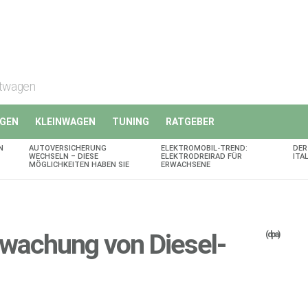
rtwagen
GEN
KLEINWAGEN
TUNING
RATGEBER
N
AUTOVERSICHERUNG
ELEKTROMOBIL-TREND:
DER
WECHSELN – DIESE
ELEKTRODREIRAD FÜR
ITA
MÖGLICHKEITEN HABEN SIE
ERWACHSENE
wachung von Diesel-
(dpa)