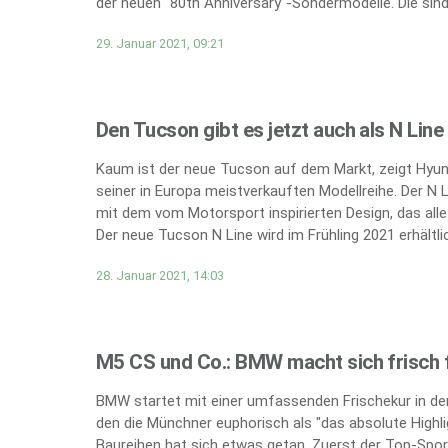
der neuen "80th Anniversary"-Sondermodelle. Die sind 
29. Januar 2021, 09:21
Den Tucson gibt es jetzt auch als N Line
Kaum ist der neue Tucson auf dem Markt, zeigt Hyund
seiner in Europa meistverkauften Modellreihe. Der N 
mit dem vom Motorsport inspirierten Design, das all
Der neue Tucson N Line wird im Frühling 2021 erhältlic
28. Januar 2021, 14:03
M5 CS und Co.: BMW macht sich frisch f
BMW startet mit einer umfassenden Frischekur in den
den die Münchner euphorisch als "das absolute Highli
Baureihen hat sich etwas getan. Zuerst der Top-Spor