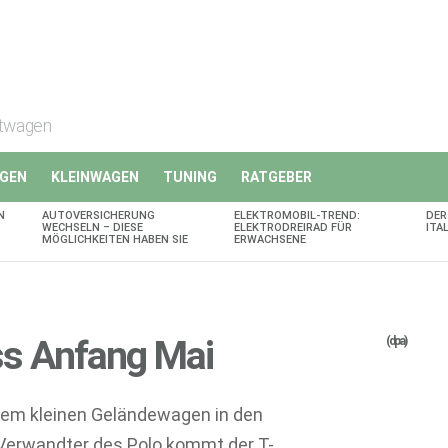
rtwagen
GEN
KLEINWAGEN
TUNING
RATGEBER
N
AUTOVERSICHERUNG
ELEKTROMOBIL-TREND:
DER
WECHSELN – DIESE
ELEKTRODREIRAD FÜR
ITA
MÖGLICHKEITEN HABEN SIE
ERWACHSENE
ss Anfang Mai
(dpa)
nem kleinen Geländewagen in den
 Verwandter des Polo kommt der T-