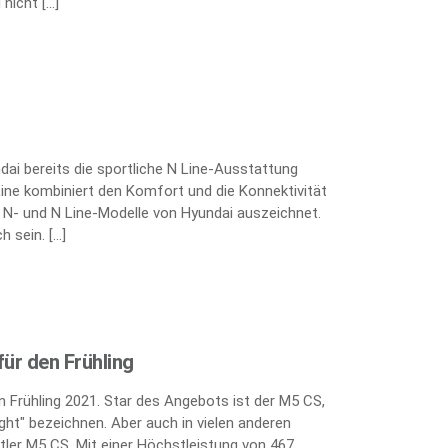
nicht […]
ai bereits die sportliche N Line-Ausstattung
Line kombiniert den Komfort und die Konnektivität
e N- und N Line-Modelle von Hyundai auszeichnet.
h sein. […]
ür den Frühling
 Frühling 2021. Star des Angebots ist der M5 CS,
ght" bezeichnen. Aber auch in vielen anderen
tler M5 CS. Mit einer Höchstleistung von 467