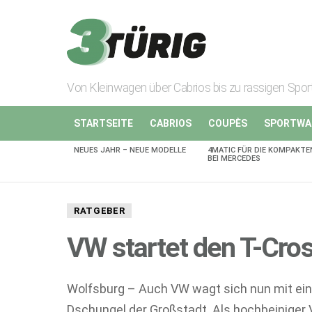
Von Kleinwagen über Cabrios bis zu rassigen Spo
STARTSEITE
CABRIOS
COUPÈS
SPORTWA
NEUES JAHR – NEUE MODELLE
4MATIC FÜR DIE KOMPAKTE
AKTUELLES
BEI MERCEDES
RATGEBER
VW startet den T-Cro
Wolfsburg – Auch VW wagt sich nun mit ei
Dschungel der Großstadt. Als hochbeiniger