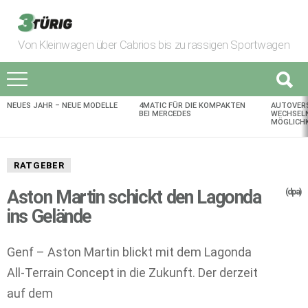
Von Kleinwagen über Cabrios bis zu rassigen Sportwagen
NEUES JAHR – NEUE MODELLE
4MATIC FÜR DIE KOMPAKTEN
AUTOVER
AKTUELLES
BEI MERCEDES
WECHSELN
MÖGLICHK
RATGEBER
Aston Martin schickt den Lagonda
(dpa)
ins Gelände
Genf – Aston Martin blickt mit dem Lagonda
All-Terrain Concept in die Zukunft. Der derzeit
auf dem