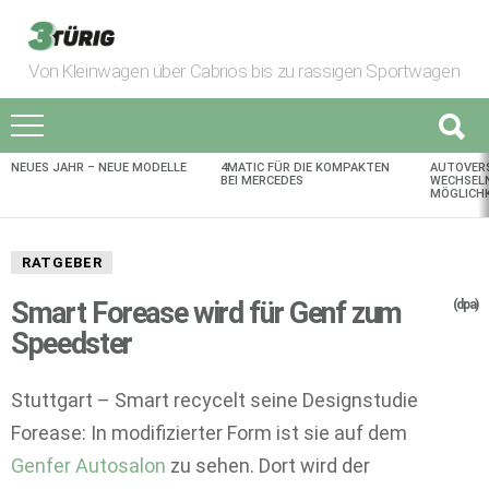
Von Kleinwagen über Cabrios bis zu rassigen Sportwagen
NEUES JAHR – NEUE MODELLE
4MATIC FÜR DIE KOMPAKTEN
AUTOVER
AKTUELLES
BEI MERCEDES
WECHSELN
MÖGLICHK
RATGEBER
Smart Forease wird für Genf zum
(dpa)
Speedster
Stuttgart – Smart recycelt seine Designstudie
Forease: In modifizierter Form ist sie auf dem
Genfer Autosalon
zu sehen. Dort wird der