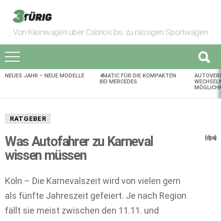
Von Kleinwagen über Cabrios bis zu rassigen Sportwagen
NEUES JAHR – NEUE MODELLE
4MATIC FÜR DIE KOMPAKTEN
AUTOVER
AKTUELLES
BEI MERCEDES
WECHSELN
MÖGLICHK
RATGEBER
Was Autofahrer zu Karneval
(dpa)
wissen müssen
Köln – Die Karnevalszeit wird von vielen gern
als fünfte Jahreszeit gefeiert. Je nach Region
fällt sie meist zwischen den 11.11. und