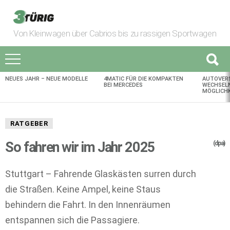
Von Kleinwagen über Cabrios bis zu rassigen Sportwagen
NEUES JAHR – NEUE MODELLE
4MATIC FÜR DIE KOMPAKTEN
AUTOVER
AKTUELLES
BEI MERCEDES
WECHSELN
MÖGLICHK
RATGEBER
So fahren wir im Jahr 2025
(dpa)
Stuttgart – Fahrende Glaskästen surren durch
die Straßen. Keine Ampel, keine Staus
behindern die Fahrt. In den Innenräumen
entspannen sich die Passagiere.