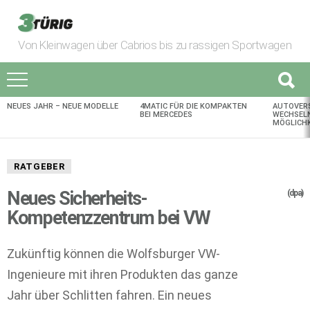
Von Kleinwagen über Cabrios bis zu rassigen Sportwagen
NEUES JAHR – NEUE MODELLE
4MATIC FÜR DIE KOMPAKTEN
AUTOVER
AKTUELLES
BEI MERCEDES
WECHSELN
MÖGLICHK
RATGEBER
Neues Sicherheits-
(dpa)
Kompetenzzentrum bei VW
Zukünftig können die Wolfsburger VW-
Ingenieure mit ihren Produkten das ganze
Jahr über Schlitten fahren. Ein neues