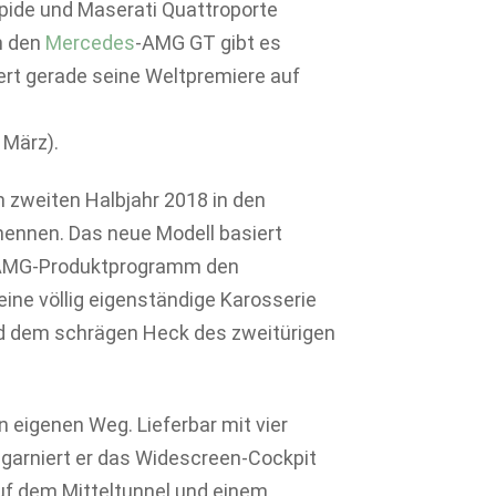
apide und Maserati Quattroporte
n den
Mercedes
-AMG GT gibt es
iert gerade seine Weltpremiere auf
 März).
zweiten Halbjahr 2018 in den
 nennen. Das neue Modell basiert
m AMG-Produktprogramm den
eine völlig eigenständige Karosserie
nd dem schrägen Heck des zweitürigen
 eigenen Weg. Lieferbar mit vier
 garniert er das Widescreen-Cockpit
uf dem Mitteltunnel und einem