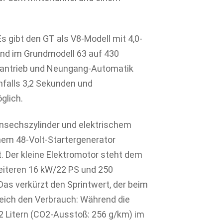
 gibt den GT als V8-Modell mit 4,0-
und im Grundmodell 63 auf 430
dantrieb und Neungang-Automatik
nfalls 3,2 Sekunden und
glich.
hensechszylinder und elektrischem
nem 48-Volt-Startergenerator
. Der kleine Elektromotor steht dem
eiteren 16 kW/22 PS und 250
as verkürzt den Sprintwert, der beim
leich den Verbrauch: Während die
2 Litern (CO2-Ausstoß: 256 g/km) im