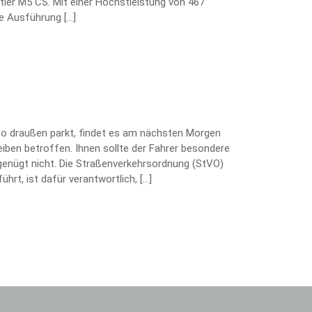
tler M5 CS. Mit einer Höchstleistung von 467
te Ausführung […]
uto draußen parkt, findet es am nächsten Morgen
heiben betroffen. Ihnen sollte der Fahrer besondere
enügt nicht. Die Straßenverkehrsordnung (StVO)
hrt, ist dafür verantwortlich, […]