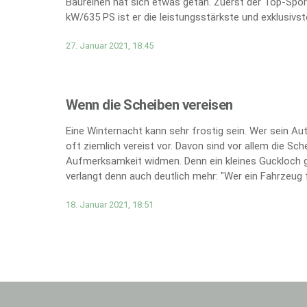
Baureihen hat sich etwas getan. Zuerst der Top-Spor
kW/635 PS ist er die leistungsstärkste und exklusivs
27. Januar 2021, 18:45
Wenn die Scheiben vereisen
Eine Winternacht kann sehr frostig sein. Wer sein A
oft ziemlich vereist vor. Davon sind vor allem die Sc
Aufmerksamkeit widmen. Denn ein kleines Guckloch g
verlangt denn auch deutlich mehr: "Wer ein Fahrzeug fü
18. Januar 2021, 18:51