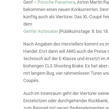
Genf –
Porsche Panamera
, Aston Martin R
bekommen einen neuen Konkurrenten. Den
künftig auch als Viertürer. Das XL-Coupé fe
dem
Genfer Autosalon
(Publikumstage: 8. bis 18.
Nach Angaben des Herstellers kommt es im 
Handel. Erst dann will AMG auch die Preise
technisch auf der E-Klasse und ersetzt i
bisherigen CLS Shooting Brake. Es hat aber 
mit langem Bug, vier rahmenlosen Türen u
Coupés.
Auch im Innenraum geht der Viertürer seinen
Einzelsitzen oder durchgehender Rückbank,
zum Beispiel mit neuen Bedienelementen a