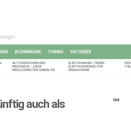
rtwagen
GEN
KLEINWAGEN
TUNING
RATGEBER
N
AUTOVERSICHERUNG
ELEKTROMOBIL-TREND:
DER
WECHSELN – DIESE
ELEKTRODREIRAD FÜR
ITA
MÖGLICHKEITEN HABEN SIE
ERWACHSENE
ftig auch als
(dpa)