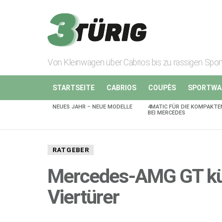
Von Kleinwagen über Cabrios bis zu rassigen Spo
STARTSEITE
CABRIOS
COUPÈS
SPORTWA
NEUES JAHR – NEUE MODELLE
4MATIC FÜR DIE KOMPAKTE
AKTUELLES
BEI MERCEDES
RATGEBER
Mercedes-AMG GT kün
Viertürer