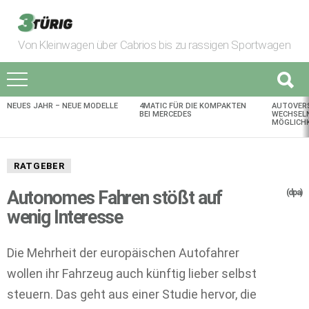
Von Kleinwagen über Cabrios bis zu rassigen Sportwagen
NEUES JAHR – NEUE MODELLE
4MATIC FÜR DIE KOMPAKTEN
AUTOVER
AKTUELLES
BEI MERCEDES
WECHSELN
MÖGLICHK
RATGEBER
Autonomes Fahren stößt auf
(dpa)
wenig Interesse
Die Mehrheit der europäischen Autofahrer
wollen ihr Fahrzeug auch künftig lieber selbst
steuern. Das geht aus einer Studie hervor, die