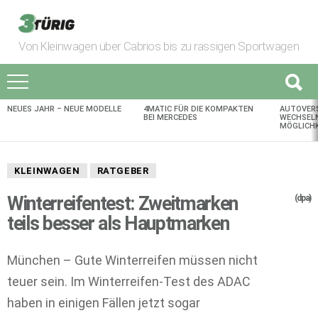
Von Kleinwagen über Cabrios bis zu rassigen Sportwagen
NEUES JAHR – NEUE MODELLE
4MATIC FÜR DIE KOMPAKTEN
AUTOVER
AKTUELLES
BEI MERCEDES
WECHSELN
MÖGLICHK
KLEINWAGEN
RATGEBER
Winterreifentest: Zweitmarken
(dpa)
teils besser als Hauptmarken
München – Gute Winterreifen müssen nicht
teuer sein. Im Winterreifen-Test des ADAC
haben in einigen Fällen jetzt sogar