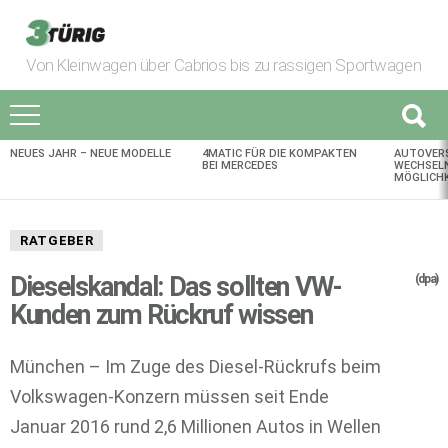
Von Kleinwagen über Cabrios bis zu rassigen Sportwagen
NEUES JAHR – NEUE MODELLE
4MATIC FÜR DIE KOMPAKTEN
AUTOVER
AKTUELLES
BEI MERCEDES
WECHSELN
MÖGLICHK
RATGEBER
Dieselskandal: Das sollten VW-
(dpa)
Kunden zum Rückruf wissen
München – Im Zuge des Diesel-Rückrufs beim
Volkswagen-Konzern müssen seit Ende
Januar 2016 rund 2,6 Millionen Autos in Wellen