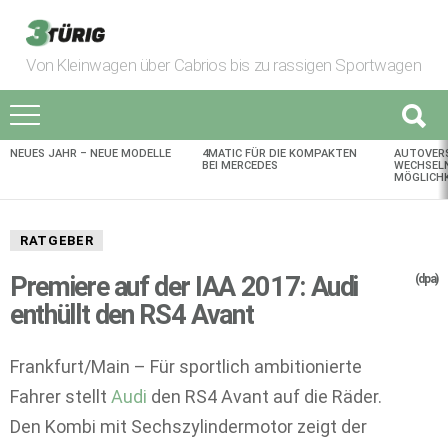
Von Kleinwagen über Cabrios bis zu rassigen Sportwagen
NEUES JAHR – NEUE MODELLE
4MATIC FÜR DIE KOMPAKTEN
AUTOVER
AKTUELLES
BEI MERCEDES
WECHSELN
MÖGLICHK
RATGEBER
Premiere auf der IAA 2017: Audi
(dpa)
enthüllt den RS4 Avant
Frankfurt/Main – Für sportlich ambitionierte
Fahrer stellt
Audi
den RS4 Avant auf die Räder.
Den Kombi mit Sechszylindermotor zeigt der