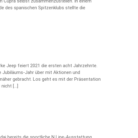
kten Cupra selbst zusammenzustellen. In einem
e des spanischen Spitzenklubs stellte die
arke Jeep feiert 2021 die ersten acht Jahrzehnte.
 Jubiläums-Jahr über mit Aktionen und
näher gebracht. Los geht es mit der Präsentation
nicht […]
ai bereits die sportliche N Line-Ausstattung