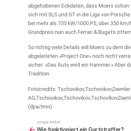
abgehobenen Eckdaten, dass Moers schon
sich mit SLS und GT in die Liga von Porsc
bei mehr als 735 kW/1000 PS, über 350 km/h
Grundpreis nun auch Ferrari & Bugatti zitter
So richtig viele Details will Moers zu dem
abgeleiteten «Project One» noch nicht verrat
sicher: «Das Auto wird ein Hammer.» Aber d
Tradition.
Fotocredits: Tschovikov,Tschovikov,Daimler
AG,Tschovikov,Tschovikov,Tschovikov,Daim
(dpa/tmn)
voriger Artikel
See
Wie funktioniert ein Gurtstraffer?
more