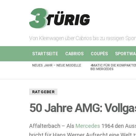
Von Kleinwagen über Cabrios bis zu rassigen Spo
STARTSEITE
CABRIOS
COUPÈS
SPORTWA
NEUES JAHR – NEUE MODELLE
4MATIC FÜR DIE KOMPAKTE
AKTUELLES
BEI MERCEDES
RATGEBER
50 Jahre AMG: Vollga
Affalterbach – Als
Mercedes
1964 den Auss
bricht für Hans Werner Aufrecht eine Wel