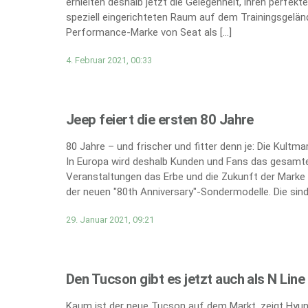
erhielten deshalb jetzt die Gelegenheit, ihren perfe
speziell eingerichteten Raum auf dem Trainingsgeländ
Performance-Marke von Seat als […]
4. Februar 2021, 00:33
Jeep feiert die ersten 80 Jahre
80 Jahre – und frischer und fitter denn je: Die Kultm
In Europa wird deshalb Kunden und Fans das gesamte
Veranstaltungen das Erbe und die Zukunft der Marke 
der neuen "80th Anniversary"-Sondermodelle. Die sind 
29. Januar 2021, 09:21
Den Tucson gibt es jetzt auch als N Line
Kaum ist der neue Tucson auf dem Markt, zeigt Hyund