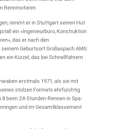
von Rennmotoren.
gen, nimmt er in Stuttgart seinen Hut
stall ein «Ingenieurbüro, Konstruktion
en», das er nach den
d seinem Geburtsort Großaspach AMG
en ein Kürzel, das bei Schnellfahrern
chwaben erstmals 1971, als sie mit
seines stolzen Formats ehrfürchtig
6.8 beim 24-Stunden-Rennen in Spa-
erringen und im Gesamtklassement