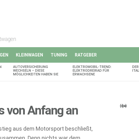
rtwagen
GEN
KLEINWAGEN
TUNING
RATGEBER
N
AUTOVERSICHERUNG
ELEKTROMOBIL-TREND:
DER
WECHSELN – DIESE
ELEKTRODREIRAD FÜR
ITA
MÖGLICHKEITEN HABEN SIE
ERWACHSENE
s von Anfang an
(dpa)
tieg aus dem Motorsport beschließt,
t zusammen. Denn nichts war dem