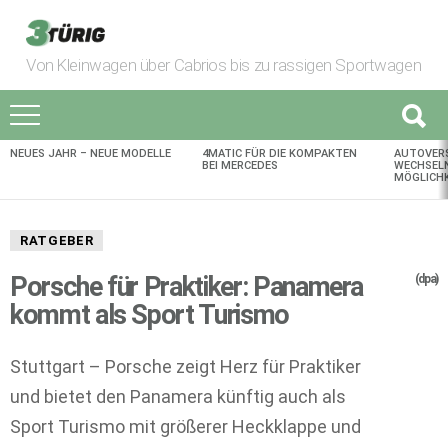
Von Kleinwagen über Cabrios bis zu rassigen Sportwagen
NEUES JAHR – NEUE MODELLE
4MATIC FÜR DIE KOMPAKTEN
AUTOVER
AKTUELLES
BEI MERCEDES
WECHSELN
MÖGLICHK
RATGEBER
Porsche für Praktiker: Panamera
(dpa)
kommt als Sport Turismo
Stuttgart – Porsche zeigt Herz für Praktiker
und bietet den Panamera künftig auch als
Sport Turismo mit größerer Heckklappe und