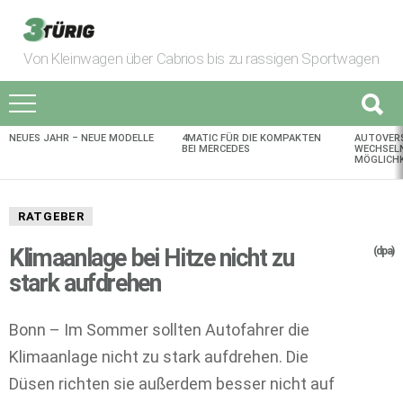
Von Kleinwagen über Cabrios bis zu rassigen Sportwagen
NEUES JAHR – NEUE MODELLE
4MATIC FÜR DIE KOMPAKTEN
AUTOVER
AKTUELLES
BEI MERCEDES
WECHSELN
MÖGLICHK
RATGEBER
Klimaanlage bei Hitze nicht zu
(dpa)
stark aufdrehen
Bonn – Im Sommer sollten Autofahrer die
Klimaanlage nicht zu stark aufdrehen. Die
Düsen richten sie außerdem besser nicht auf