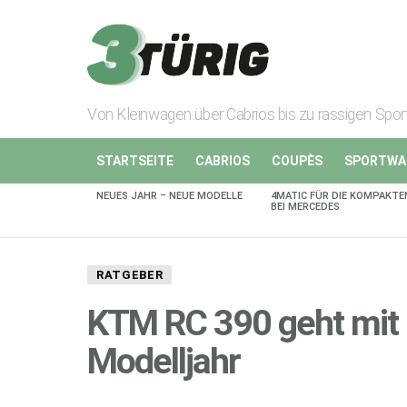
Von Kleinwagen über Cabrios bis zu rassigen Spo
STARTSEITE
CABRIOS
COUPÈS
SPORTWA
NEUES JAHR – NEUE MODELLE
4MATIC FÜR DIE KOMPAKTE
AKTUELLES
BEI MERCEDES
RATGEBER
KTM RC 390 geht mit 
Modelljahr