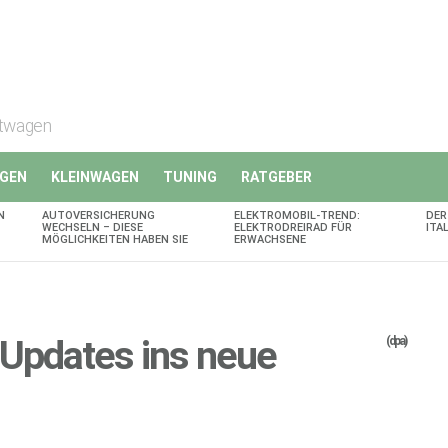
rtwagen
GEN
KLEINWAGEN
TUNING
RATGEBER
N
AUTOVERSICHERUNG
ELEKTROMOBIL-TREND:
DER
WECHSELN – DIESE
ELEKTRODREIRAD FÜR
ITA
MÖGLICHKEITEN HABEN SIE
ERWACHSENE
Updates ins neue
(dpa)