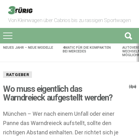
Von Kleinwagen über Cabrios bis zu rassigen Sportwagen
NEUES JAHR – NEUE MODELLE
4MATIC FÜR DIE KOMPAKTEN
AUTOVER
AKTUELLES
BEI MERCEDES
WECHSELN
MÖGLICHK
RATGEBER
Wo muss eigentlich das
(dpa)
Warndreieck aufgestellt werden?
München – Wer nach einem Unfall oder einer
Panne das Warndreieck aufstellt, sollte den
richtigen Abstand einhalten. Der richtet sich je