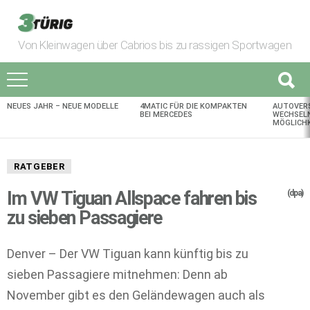
Von Kleinwagen über Cabrios bis zu rassigen Sportwagen
NEUES JAHR – NEUE MODELLE
4MATIC FÜR DIE KOMPAKTEN
AUTOVER
AKTUELLES
BEI MERCEDES
WECHSELN
MÖGLICHK
RATGEBER
Im VW Tiguan Allspace fahren bis
(dpa)
zu sieben Passagiere
Denver – Der VW Tiguan kann künftig bis zu
sieben Passagiere mitnehmen: Denn ab
November gibt es den Geländewagen auch als