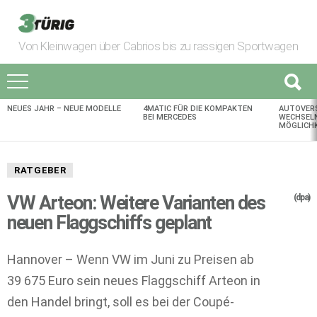
Von Kleinwagen über Cabrios bis zu rassigen Sportwagen
NEUES JAHR – NEUE MODELLE
4MATIC FÜR DIE KOMPAKTEN
AUTOVER
AKTUELLES
BEI MERCEDES
WECHSELN
MÖGLICHK
RATGEBER
VW Arteon: Weitere Varianten des
(dpa)
neuen Flaggschiffs geplant
Hannover – Wenn VW im Juni zu Preisen ab
39 675 Euro sein neues Flaggschiff Arteon in
den Handel bringt, soll es bei der Coupé-