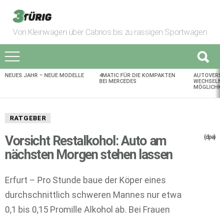
Von Kleinwagen über Cabrios bis zu rassigen Sportwagen
NEUES JAHR – NEUE MODELLE
4MATIC FÜR DIE KOMPAKTEN
AUTOVER
AKTUELLES
BEI MERCEDES
WECHSELN
MÖGLICHK
RATGEBER
Vorsicht Restalkohol: Auto am
(dpa)
nächsten Morgen stehen lassen
Erfurt – Pro Stunde baue der Köper eines
durchschnittlich schweren Mannes nur etwa
0,1 bis 0,15 Promille Alkohol ab. Bei Frauen