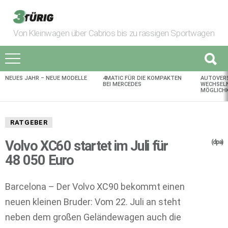
Von Kleinwagen über Cabrios bis zu rassigen Sportwagen
NEUES JAHR – NEUE MODELLE
4MATIC FÜR DIE KOMPAKTEN
AUTOVER
AKTUELLES
BEI MERCEDES
WECHSELN
MÖGLICHK
RATGEBER
Volvo XC60 startet im Juli für
(dpa)
48 050 Euro
Barcelona – Der Volvo XC90 bekommt einen
neuen kleinen Bruder: Vom 22. Juli an steht
neben dem großen Geländewagen auch die