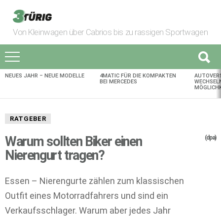
Von Kleinwagen über Cabrios bis zu rassigen Sportwagen
NEUES JAHR – NEUE MODELLE
4MATIC FÜR DIE KOMPAKTEN
AUTOVER
AKTUELLES
BEI MERCEDES
WECHSELN
MÖGLICHK
RATGEBER
Warum sollten Biker einen
(dpa)
Nierengurt tragen?
Essen – Nierengurte zählen zum klassischen
Outfit eines Motorradfahrers und sind ein
Verkaufsschlager. Warum aber jedes Jahr