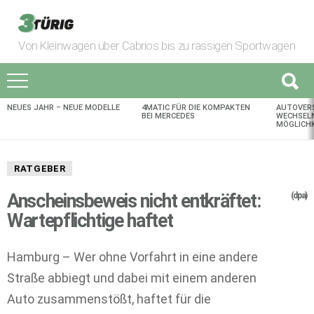
Von Kleinwagen über Cabrios bis zu rassigen Sportwagen
NEUES JAHR – NEUE MODELLE
4MATIC FÜR DIE KOMPAKTEN
AUTOVER
AKTUELLES
BEI MERCEDES
WECHSELN
MÖGLICHK
RATGEBER
Anscheinsbeweis nicht entkräftet:
(dpa)
Wartepflichtige haftet
Hamburg – Wer ohne Vorfahrt in eine andere
Straße abbiegt und dabei mit einem anderen
Auto zusammenstößt, haftet für die